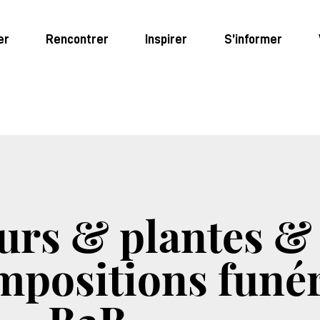
er
Rencontrer
Inspirer
S’informer
eurs & plantes &
ompositions funé