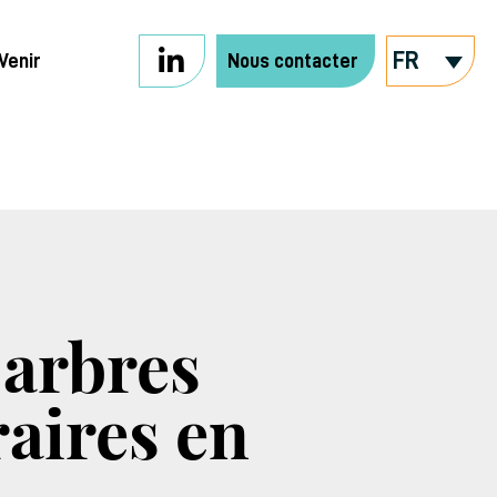
FR
Venir
Nous contacter
 arbres
raires en