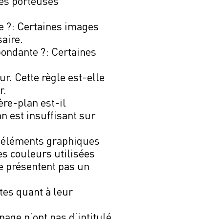
ges porteuses
ée ?: Certaines images
aire.
pondante ?: Certaines
r. Cette règle est-elle
r.
ère-plan est-il
an est insuffisant sur
s éléments graphiques
es couleurs utilisées
e présentent pas un
ites quant à leur
page n’ont pas d’intitulé.