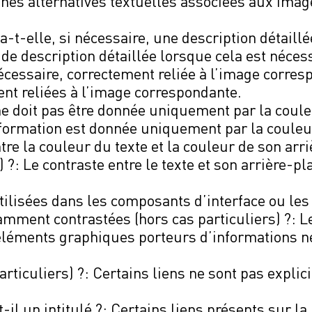
aines alternatives textuelles associées aux ima
-t-elle, si nécessaire, une description détaill
de description détaillée lorsque cela est nécess
écessaire, correctement reliée à l’image corres
nt reliées à l’image correspondante.
e doit pas être donnée uniquement par la couleu
nformation est donnée uniquement par la couleu
re la couleur du texte et la couleur de son arri
?: Le contraste entre le texte et son arrière-pl
tilisées dans les composants d’interface ou le
amment contrastées (hors cas particuliers) ?: L
éléments graphiques porteurs d’informations n
articuliers) ?: Certains liens ne sont pas explic
l un intitulé ?: Certains liens présents sur la 